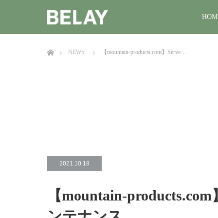
HOM
ホーム
NEWS
【mountain-products.com】Serve…
2021.10.18
【mountain-products.c
ンテナンス