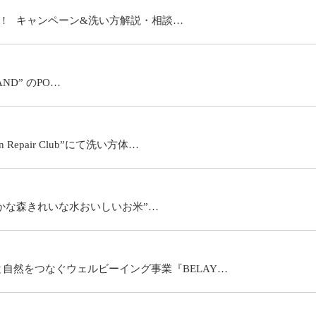
う! キャンペーン&洗い方解説・相談…
RAND” のPO…
epair Club”にて洗い方体…
”ゆたかな森きれいな水おいしいお米”…
自然をつなぐウェルビーイング事業『BELAY…