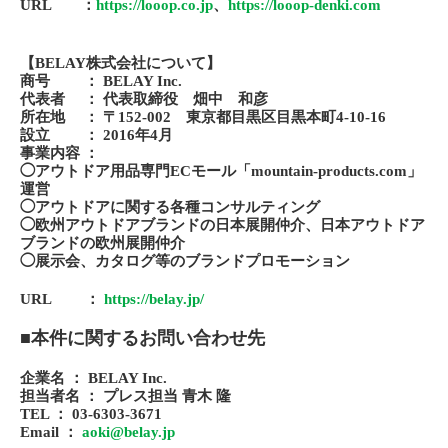
URL ：
https://looop.co.jp
、
https://looop-denki.com
【BELAY株式会社について】
商号 ： BELAY Inc.
代表者 ： 代表取締役 畑中 和彦
所在地 ： 〒152-002 東京都目黒区目黒本町4-10-16
設立 ： 2016年4月
事業内容 ：
◯アウトドア用品専門ECモール「mountain-products.com」
運営
◯アウトドアに関する各種コンサルティング
◯欧州アウトドアブランドの日本展開仲介、日本アウトドア
ブランドの欧州展開仲介
◯展示会、カタログ等のブランドプロモーション
URL ：
https://belay.jp/
■本件に関するお問い合わせ先
企業名 ： BELAY Inc.
担当者名 ： プレス担当 青木 隆
TEL ： 03-6303-3671
Email ：
aoki@belay.jp