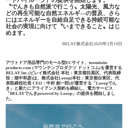
ードバイループ）の提供を開始します。
〝でんきも自然派で行こう〟太陽光、風力な
どの再生可能な自然エネルギ―の普及、さら
にはエネルギーを自給自足できる持続可能な
社会の実現に向けて〝いまできること〟はじ
めます。
BELAY株式会社2020年3月19日
アウトドア用品専門のモール型ECサイト、mountain-
products.com (マウンテンプロダクツ ドットコム)を運営する
BELAY Inc.(ビレイ株式会社 本社：東京都目黒区、代表取締
役：畑中和彦)は、株式会社Looop(本社：東京都台東区、代
表取締役社長 CEO：中村 創一郎)が運営する「Looopでん
き」と新たにアライアンス契約を締結し、電力サービス
「BELAYでんきpowered by Looop」の提供を開始しまし
た。