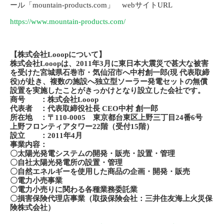
ール「mountain-products.com」 webサイトURL
https://www.mountain-products.com/
【株式会社Looopについて】
株式会社Looopは、2011年3月に東日本大震災で甚大な被害
を受けた宮城県石巻市・気仙沼市へ中村創一郎(現 代表取締
役)が赴き、複数の施設へ独立型ソーラー発電セットの無償
設置を実施したことがきっかけとなり設立した会社です。
商号 ：株式会社Looop
代表者 ：代表取締役社長 CEO中村 創一郎
所在地 ：〒110-0005 東京都台東区上野三丁目24番6号
上野フロンティアタワー22階（受付15階）
設立 ：2011年4月
事業内容：
〇太陽光発電システムの開発・販売・設置・管理
〇自社太陽光発電所の設置・管理
〇自然エネルギーを使用した商品の企画・開発・販売
〇電力小売事業
〇電力小売りに関わる各種業務委託業
〇損害保険代理店事業（取扱保険会社：三井住友海上火災保
険株式会社）