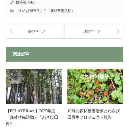
投稿者:
belay
「わさび田再生」と「森林整備活動」
前のページ
次のページ
関連記事
【BELAYER act 】2025年度
10月の森林整備活動とわさび
「森林整備活動」「わさび田
田再生プロジェクト報告
再生…