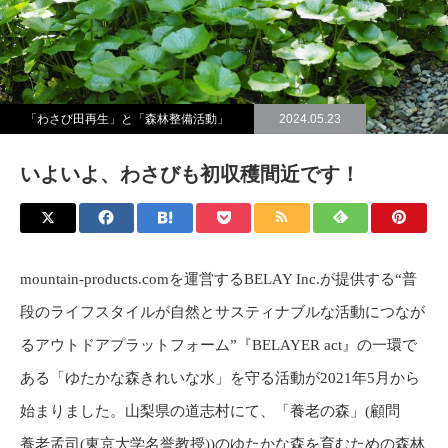
「わさび田再生」と「森林整備活動」
2024.05.23
いよいよ、わさびも初収穫間近です！
mountain-products.comを運営するBELAY Inc.が提供する“普
段のライフスタイルが自然とサスティナブルな活動につなが
るアウトドアプラットフォーム”『BELAYER act』の一環で
ある「ゆたかな森きれいな水」を守る活動が2021年5月から
始まりました。山梨県の道志村にて、「養老の森」(顧問
養老孟司(東京大学名誉教授))のゆたかな森を育むための森林