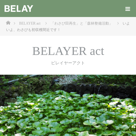
ホーム
BELAYER act
「わさび田再生」と「森林整備活動」
いよ
いよ、わさびも初収穫間近です！
BELAYER act
ビレイヤーアクト