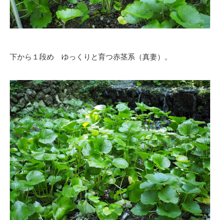
下から１段め ゆっくりと育つ赤茎系（真妻）。